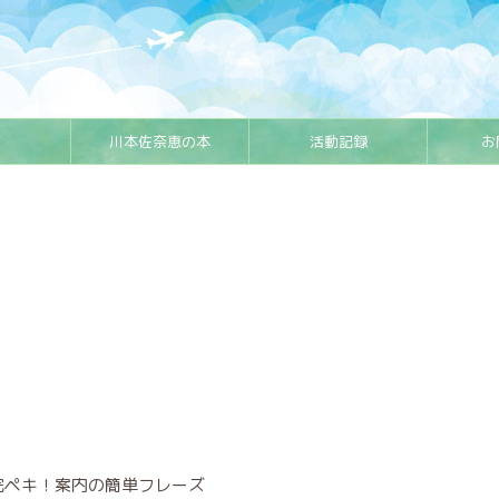
E
川本佐奈恵の本
活動記録
お
完ペキ！案内の簡単フレーズ