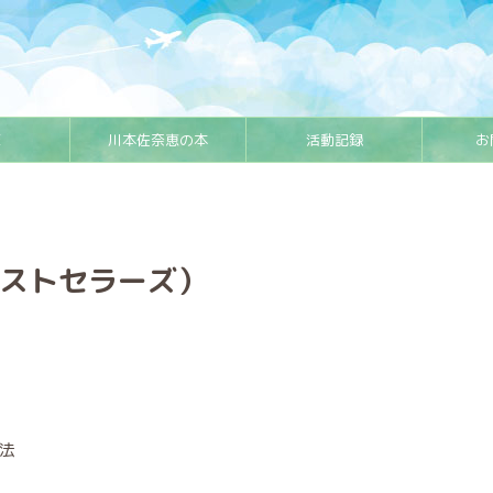
E
川本佐奈恵の本
活動記録
お
Kベストセラーズ）
方法